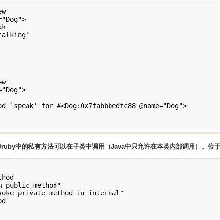
w

"Dog">

k

alking"

w

"Dog">

od `speak' for #<Dog:0x7fabbbedfc88 @name="Dog">

法。但ruby中的私有方法可以在子类中调用（Java中只允许在本类内部调用）。
位于
hod

 public method"

voke private method in internal"

d
