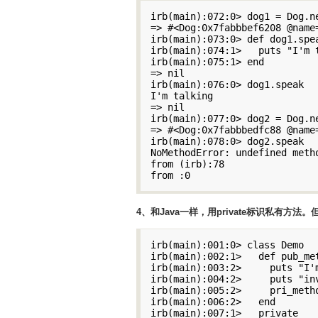
irb(main):072:0> dog1 = Dog.ne
=> #<Dog:0x7fabbbef6208 @name=
irb(main):073:0> def dog1.spea
irb(main):074:1>   puts "I'm t
irb(main):075:1> end

=> nil

irb(main):076:0> dog1.speak

I'm talking

=> nil

irb(main):077:0> dog2 = Dog.ne
=> #<Dog:0x7fabbbedfc88 @name=
irb(main):078:0> dog2.speak

NoMethodError: undefined meth
from (irb):78

from :0
4、和Java一样，用private标识私有方
irb(main):001:0> class Demo

irb(main):002:1>   def pub_met
irb(main):003:2>     puts "I'm
irb(main):004:2>     puts "in
irb(main):005:2>     pri_metho
irb(main):006:2>   end

irb(main):007:1>   private
