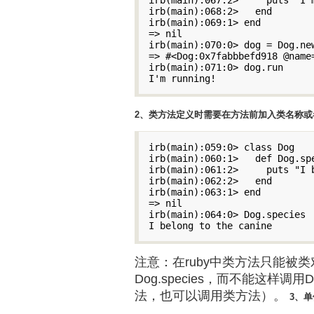
irb(main):068:2>   end

irb(main):069:1> end

=> nil

irb(main):070:0> dog = Dog.new
=> #<Dog:0x7fabbbefd918 @name=
irb(main):071:0> dog.run

I'm running!
2、类方法定义时需要在方法前加入类名称或者
irb(main):059:0> class Dog

irb(main):060:1>   def Dog.sp
irb(main):061:2>     puts "I b
irb(main):062:2>   end

irb(main):063:1> end

=> nil

irb(main):064:0> Dog.species

I belong to the canine
注意：在ruby中类方法只能被
Dog.species，而不能这样调
法，也可以调用类方法）。
3、