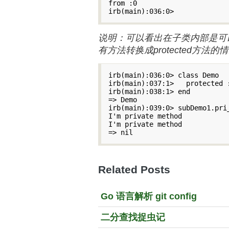
from :0

irb(main):036:0>
说明：可以看出在子类内部是可
有方法转换成protected方法的
irb(main):036:0> class Demo

irb(main):037:1>   protected :
irb(main):038:1> end

=> Demo

irb(main):039:0> subDemo1.pri_
I'm private method

I'm private method

=> nil
Related Posts
Go 语言解析 git config
二分查找捉虫记