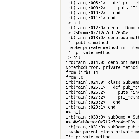
irb(main):008:1>   def pri_met
irb(main):009:2>     puts "I'm
irb(main):010:2>   end

irb(main):011:1> end

=> nil

irb(main):012:0> demo = Demo.n
=> #<Demo:0x7f2e7edf7650>

irb(main):013:0> demo.pub_meth
I'm public method

invoke private method in inter
I'm private method

=> nil

irb(main):014:0> demo.pri_meth
NoMethodError: private method
from (irb):14

from :0

irb(main):024:0> class SubDemo
irb(main):025:1>   def pub_met
irb(main):026:2>     puts "in
irb(main):027:2>     pri_metho
irb(main):028:2>   end

irb(main):029:1> end

=> nil

irb(main):030:0> subDemo = Sub
=> #<SubDemo:0x7f2e7ee4ee00>

irb(main):031:0> subDemo.pub_m
invoke parent class private me
I'm private method
