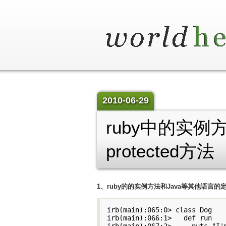
2010-06-29
ruby中的实
protected方法
1、ruby的的实例方法和Java等其他语言的
irb(main):065:0> class Dog

irb(main):066:1>   def run

irb(main):067:2>     puts "I'm