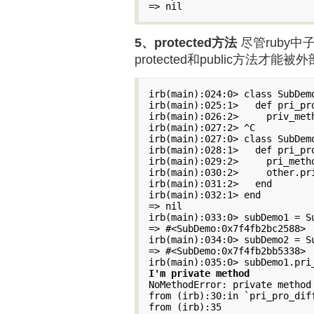
=> nil
5、protected方法
尽管ruby
protected和public方法才能
irb(main):024:0> class SubDemo
irb(main):025:1>   def pri_pro
irb(main):026:2>     priv_meth
irb(main):027:2> ^C

irb(main):027:0> class SubDemo
irb(main):028:1>   def pri_pro
irb(main):029:2>     pri_metho
irb(main):030:2>     other.pri
irb(main):031:2>   end

irb(main):032:1> end

=> nil

irb(main):033:0> subDemo1 = Su
=> #<SubDemo:0x7f4fb2bc2588>

irb(main):034:0> subDemo2 = Su
=> #<SubDemo:0x7f4fb2bb5338>

I'm private method
NoMethodError: private method
from (irb):30:in `pri_pro_diff
from (irb):35
