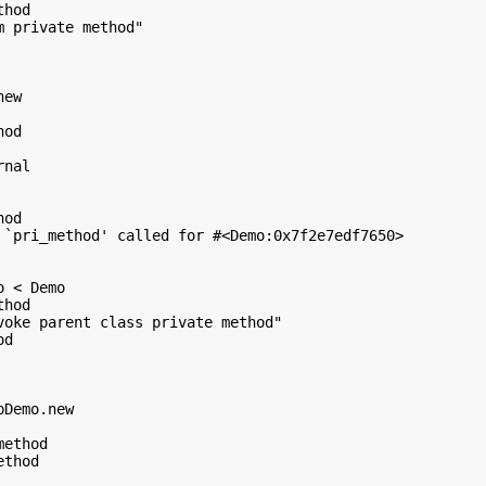
hod

 private method"

ew

od

nal

od

 `pri_method' called for #<Demo:0x7f2e7edf7650>

 < Demo

hod

voke parent class private method"

d

Demo.new

ethod

thod
