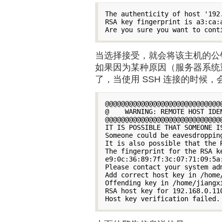
The authenticity of host '192
RSA key fingerprint is a3:ca:
当选择接受，就会将该主机的公钥追加
如果因为某种原因（服务器系统重
了，当使用 SSH 连接的时候，
@@@@@@@@@@@@@@@@@@@@@@@@@@@@@@
@    WARNING: REMOTE HOST IDEN
@@@@@@@@@@@@@@@@@@@@@@@@@@@@@@
IT IS POSSIBLE THAT SOMEONE IS
Someone could be eavesdroppin
It is also possible that the 
The fingerprint for the RSA ke
e9:0c:36:89:7f:3c:07:71:09:5a:
Please contact your system adm
Add correct host key in /home
Offending key in /home/jiangxi
RSA host key for 192.168.0.11