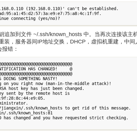
.168.0.110 (192.168.0.110)' can't be established.

ad:95:a1:45:d2:57:3a:e9:e7:75:a8:4c:1f:9f.

到文件 ~/.ssh/known_hosts 中。当再次连接
装，服务器间IP地址交换，DHCP，虚拟机重建，中间
会报错：
@@@@@@@@@@@@@@@@@@@@@@@@@@@@@

TIFICATION HAS CHANGED!     @

@@@@@@@@@@@@@@@@@@@@@@@@@@@@@

 DOING SOMETHING NASTY!

g on you right now (man-in-the-middle attack)!

RSA host key has just been changed.

y sent by the remote host is

9f:28:8c:44:e9:05.

inistrator.

/jiangxin/.ssh/known_hosts to get rid of this message.

n/.ssh/known_hosts:81

0 has changed and you have requested strict checking.
